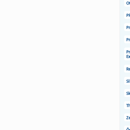
O
P
P
P
P
E
R
Si
Sk
T
Z