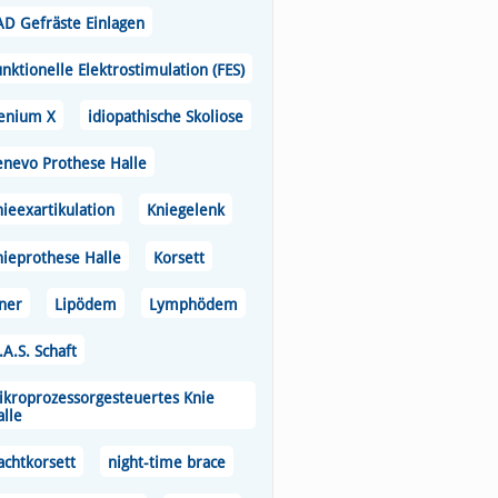
AD Gefräste Einlagen
nktionelle Elektrostimulation (FES)
enium X
idiopathische Skoliose
enevo Prothese Halle
ieexartikulation
Kniegelenk
nieprothese Halle
Korsett
iner
Lipödem
Lymphödem
A.S. Schaft
ikroprozessorgesteuertes Knie
alle
achtkorsett
night-time brace