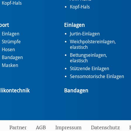
Kopf-Hals
Kopf-Hals
port
Einlagen
Einlagen
Jurtin-Einlagen
Strümpfe
Weichpolstereinlagen,
elastisch
Hosen
Bettungseinlagen,
Bandagen
elastisch
Masken
Stützende Einlagen
Sensomotorische Einlagen
ilikontechnik
Bandagen
Partner
AGB
Impressum
Datenschutz