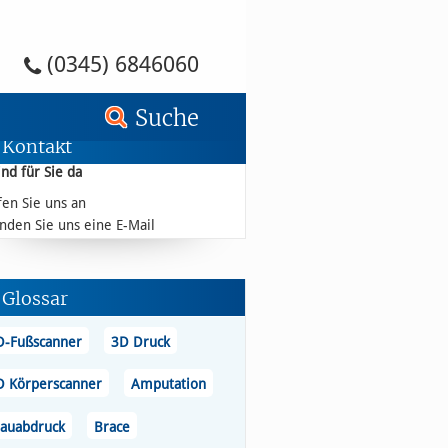
and - Busch – Sanitätshaus
(0345) 6846060
Suche
Kontakt
ind für Sie da
fen Sie uns an
nden Sie uns eine E-Mail
Glossar
D-Fußscanner
3D Druck
D Körperscanner
Amputation
lauabdruck
Brace