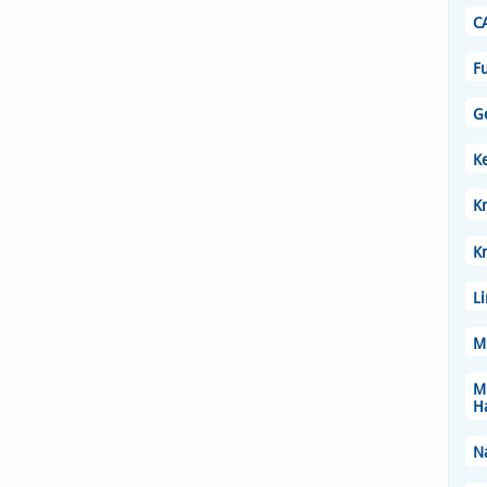
C
Fu
G
K
Kn
K
L
M.
M
H
N