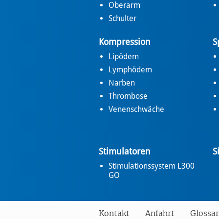
Oberarm
Schulter
Kompression
S
Lipödem
Lymphödem
Narben
Thrombose
Venenschwäche
Stimulatoren
S
Stimulationssystem L300
GO
Kontakt
Anfahrt
Glossar