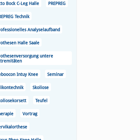
tto Bock C-Leg Halle
PREPREG
REPREG Technik
rofessionelles Analyselaufband
rothesen Halle Saale
rothesenversorgung untere
xtremitäten
eboocon Intuy Knee
Seminar
likontechnik
Skoliose
oliosekorsett
Teufel
herapie
Vortrag
ervikalorthese