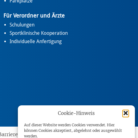
Parkplätze
Für Verordner und Ärzte
Schulungen
Sportklinische Kooperation
Individuelle Anfertigung
Cookie-Hinweis
Auf dieser Website werden Cookies verwendet. Hier
können Cookies akzeptiert, abgelehnt oder ausgewählt
Barrierefreiheit
werden.