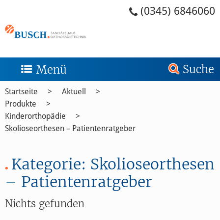
Zum Menü springen
Zum Inhalt springen
Zum Kontakt springen
Zur Suche springen
Zum Footer springen
(0345) 6846060
Suche
Menü
Startseite
Aktuell
Produkte
Kinderorthopädie
Skolioseorthesen – Patientenratgeber
Kategorie:
Skolioseorthesen
– Patientenratgeber
Nichts gefunden