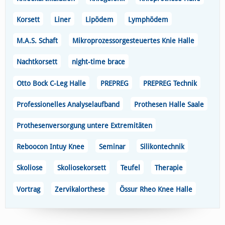
Korsett
Liner
Lipödem
Lymphödem
M.A.S. Schaft
Mikroprozessorgesteuertes Knie Halle
Nachtkorsett
night-time brace
Otto Bock C-Leg Halle
PREPREG
PREPREG Technik
Professionelles Analyselaufband
Prothesen Halle Saale
Prothesenversorgung untere Extremitäten
Reboocon Intuy Knee
Seminar
Silikontechnik
Skoliose
Skoliosekorsett
Teufel
Therapie
Vortrag
Zervikalorthese
Össur Rheo Knee Halle