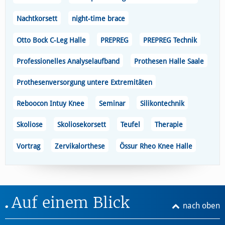
Nachtkorsett
night-time brace
Otto Bock C-Leg Halle
PREPREG
PREPREG Technik
Professionelles Analyselaufband
Prothesen Halle Saale
Prothesenversorgung untere Extremitäten
Reboocon Intuy Knee
Seminar
Silikontechnik
Skoliose
Skoliosekorsett
Teufel
Therapie
Vortrag
Zervikalorthese
Össur Rheo Knee Halle
Auf einem Blick
nach oben