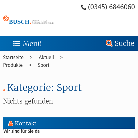
Zum Menü springen
Zum Inhalt springen
Zum Kontakt springen
Zur Suche springen
Zum Footer springen
(0345) 6846060
Suche
Menü
Startseite
Aktuell
Produkte
Sport
Kategorie:
Sport
Nichts gefunden
Kontakt
Wir sind für Sie da