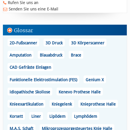
Rufen Sie uns an
Senden Sie uns eine E-Mail
Glossar
2D-Fußscanner
3D Druck
3D Körperscanner
Amputation
Blauabdruck
Brace
CAD Gefräste Einlagen
Funktionelle Elektrostimulation (FES)
Genium X
idiopathische Skoliose
Kenevo Prothese Halle
Knieexartikulation
Kniegelenk
Knieprothese Halle
Korsett
Liner
Lipödem
Lymphödem
M.A.S. Schaft
Mikroprozessorgesteuertes Knie Halle