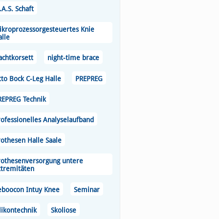
A.S. Schaft
ikroprozessorgesteuertes Knie
alle
achtkorsett
night-time brace
tto Bock C-Leg Halle
PREPREG
REPREG Technik
rofessionelles Analyselaufband
rothesen Halle Saale
rothesenversorgung untere
xtremitäten
eboocon Intuy Knee
Seminar
likontechnik
Skoliose