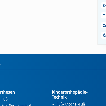
Sk
T
Z
Ö
k
rthesen
Kinderorthopädie-
Technik
Fuß
Fuß/Knöchel-Fuß
Fuß-Sprunggelenk