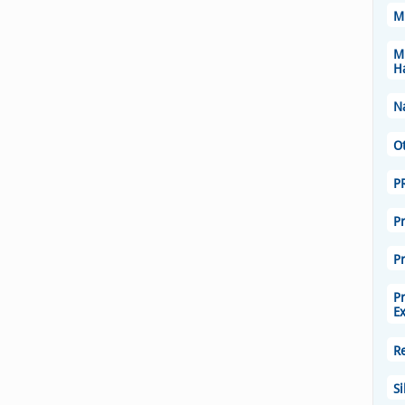
M.
M
H
N
O
P
P
P
P
E
R
Si