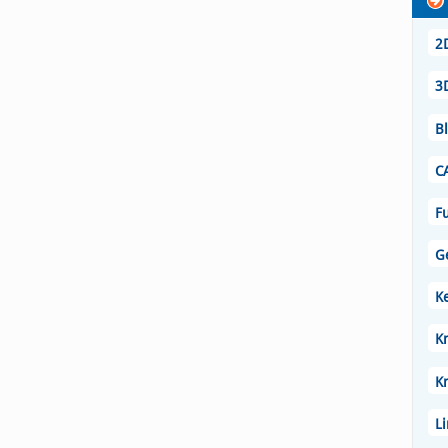
2
3
B
C
Fu
G
K
Kn
K
L