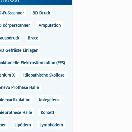
Glossar
D-Fußscanner
3D Druck
D Körperscanner
Amputation
lauabdruck
Brace
AD Gefräste Einlagen
nktionelle Elektrostimulation (FES)
enium X
idiopathische Skoliose
enevo Prothese Halle
ieexartikulation
Kniegelenk
nieprothese Halle
Korsett
iner
Lipödem
Lymphödem