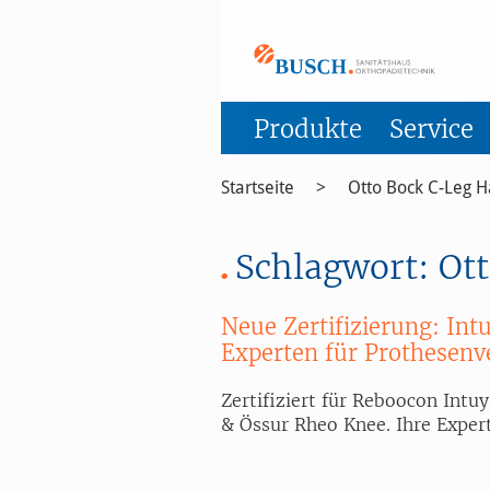
Zum Menü springen
Zum Inhalt springen
Zum Kontakt springen
Zur Suche springen
Zum Footer springen
Produkte
Service
Startseite
Otto Bock C-Leg H
Schlagwort:
Ott
Neue Zertifizierung: In
Experten für Prothesenve
Zertifiziert für Reboocon Int
& Össur Rheo Knee. Ihre Expert