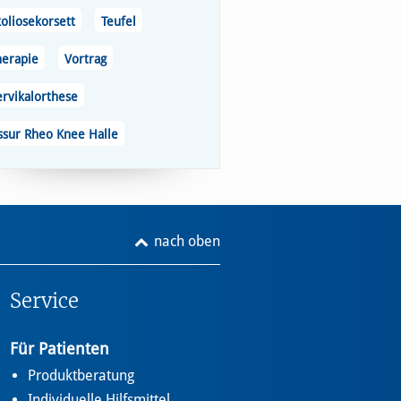
oliosekorsett
Teufel
herapie
Vortrag
ervikalorthese
ssur Rheo Knee Halle
nach oben
Service
Für Patienten
Produktberatung
Individuelle Hilfsmittel