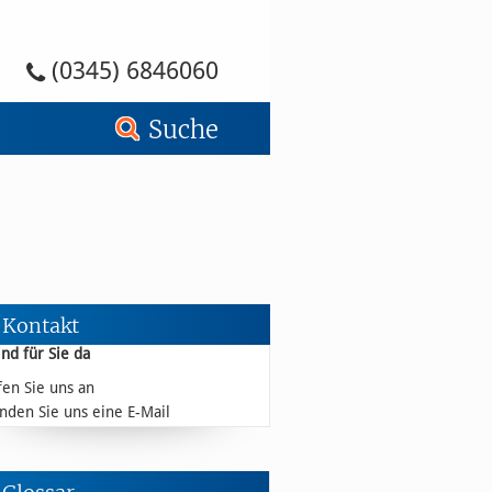
ock C-Leg Halle - Busch – S
(0345) 6846060
Suche
Kontakt
ind für Sie da
fen Sie uns an
nden Sie uns eine E-Mail