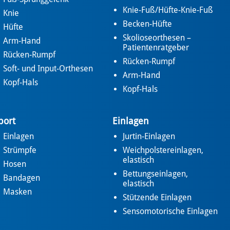
Knie-Fuß/Hüfte-Knie-Fuß
Knie
Becken-Hüfte
Hüfte
Skolioseorthesen –
Arm-Hand
Patientenratgeber
Rücken-Rumpf
Rücken-Rumpf
Soft- und Input-Orthesen
Arm-Hand
Kopf-Hals
Kopf-Hals
port
Einlagen
Einlagen
Jurtin-Einlagen
Strümpfe
Weichpolstereinlagen,
elastisch
Hosen
Bettungseinlagen,
Bandagen
elastisch
Masken
Stützende Einlagen
Sensomotorische Einlagen