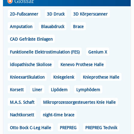
Glossar
2D-Fußscanner
3D Druck
3D Körperscanner
Amputation
Blauabdruck
Brace
CAD Gefräste Einlagen
Funktionelle Elektrostimulation (FES)
Genium X
idiopathische Skoliose
Kenevo Prothese Halle
Knieexartikulation
Kniegelenk
Knieprothese Halle
Korsett
Liner
Lipödem
Lymphödem
M.A.S. Schaft
Mikroprozessorgesteuertes Knie Halle
Nachtkorsett
night-time brace
Otto Bock C-Leg Halle
PREPREG
PREPREG Technik