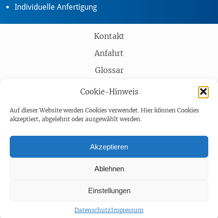
Individuelle Anfertigung
Kontakt
Anfahrt
Glossar
Partner
Cookie-Hinweis
AGB
Auf dieser Website werden Cookies verwendet. Hier können Cookies
akzeptiert, abgelehnt oder ausgewählt werden.
Impressum
Datenschutz
Akzeptieren
Barrierefreiheit
Ablehnen
Einstellungen
Datenschutz
Impressum