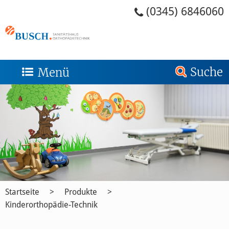
Zum Menü springen
Zum Inhalt springen
Zum Kontakt springen
Zur Suche springen
Zum Footer springen
(0345) 6846060
Suche
Menü
Startseite
Produkte
Kinderorthopädie-Technik