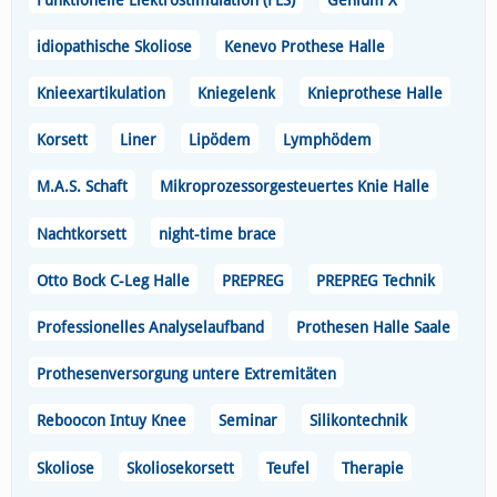
idiopathische Skoliose
Kenevo Prothese Halle
Knieexartikulation
Kniegelenk
Knieprothese Halle
Korsett
Liner
Lipödem
Lymphödem
M.A.S. Schaft
Mikroprozessorgesteuertes Knie Halle
Nachtkorsett
night-time brace
Otto Bock C-Leg Halle
PREPREG
PREPREG Technik
Professionelles Analyselaufband
Prothesen Halle Saale
Prothesenversorgung untere Extremitäten
Reboocon Intuy Knee
Seminar
Silikontechnik
Skoliose
Skoliosekorsett
Teufel
Therapie