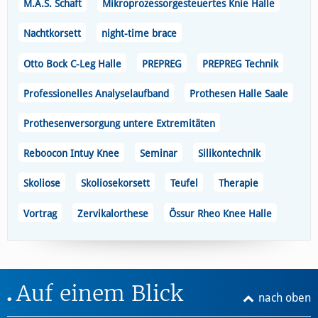
M.A.S. Schaft
Mikroprozessorgesteuertes Knie Halle
Nachtkorsett
night-time brace
Otto Bock C-Leg Halle
PREPREG
PREPREG Technik
Professionelles Analyselaufband
Prothesen Halle Saale
Prothesenversorgung untere Extremitäten
Reboocon Intuy Knee
Seminar
Silikontechnik
Skoliose
Skoliosekorsett
Teufel
Therapie
Vortrag
Zervikalorthese
Össur Rheo Knee Halle
Auf einem Blick
nach oben