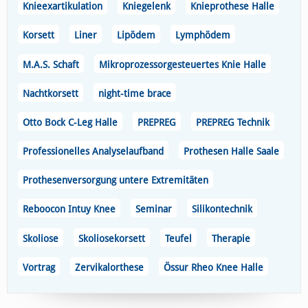
Knieexartikulation
Kniegelenk
Knieprothese Halle
Korsett
Liner
Lipödem
Lymphödem
M.A.S. Schaft
Mikroprozessorgesteuertes Knie Halle
Nachtkorsett
night-time brace
Otto Bock C-Leg Halle
PREPREG
PREPREG Technik
Professionelles Analyselaufband
Prothesen Halle Saale
Prothesenversorgung untere Extremitäten
Reboocon Intuy Knee
Seminar
Silikontechnik
Skoliose
Skoliosekorsett
Teufel
Therapie
Vortrag
Zervikalorthese
Össur Rheo Knee Halle