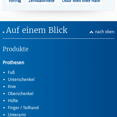
Vortrag
Zervikalorthese
Össur Rheo Knee Halle
Auf einem Blick
nach oben
Produkte
Prothesen
Fuß
Unterschenkel
Knie
Oberschenkel
Hüfte
Finger / Teilhand
Unterarm