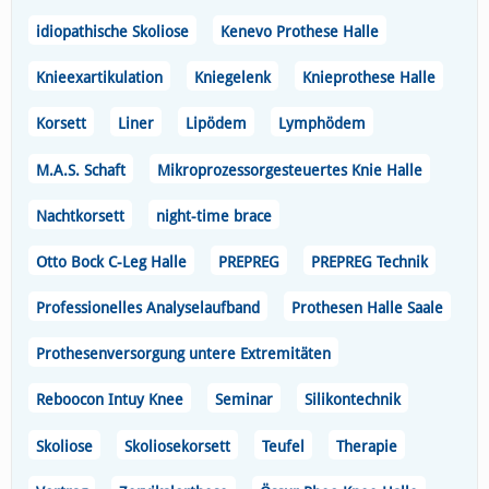
idiopathische Skoliose
Kenevo Prothese Halle
Knieexartikulation
Kniegelenk
Knieprothese Halle
Korsett
Liner
Lipödem
Lymphödem
M.A.S. Schaft
Mikroprozessorgesteuertes Knie Halle
Nachtkorsett
night-time brace
Otto Bock C-Leg Halle
PREPREG
PREPREG Technik
Professionelles Analyselaufband
Prothesen Halle Saale
Prothesenversorgung untere Extremitäten
Reboocon Intuy Knee
Seminar
Silikontechnik
Skoliose
Skoliosekorsett
Teufel
Therapie