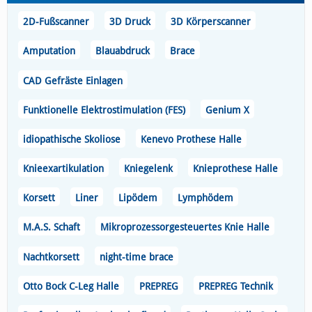
2D-Fußscanner
3D Druck
3D Körperscanner
Amputation
Blauabdruck
Brace
CAD Gefräste Einlagen
Funktionelle Elektrostimulation (FES)
Genium X
idiopathische Skoliose
Kenevo Prothese Halle
Knieexartikulation
Kniegelenk
Knieprothese Halle
Korsett
Liner
Lipödem
Lymphödem
M.A.S. Schaft
Mikroprozessorgesteuertes Knie Halle
Nachtkorsett
night-time brace
Otto Bock C-Leg Halle
PREPREG
PREPREG Technik