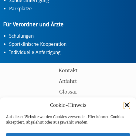
Sonderanfertigung
Parkplätze
Für Verordner und Ärzte
Schulungen
Sportklinische Kooperation
Individuelle Anfertigung
Kontakt
Anfahrt
Glossar
Partner
Cookie-Hinweis
AGB
Auf dieser Website werden Cookies verwendet. Hier können Cookies
akzeptiert, abgelehnt oder ausgewählt werden.
Impressum
Datenschutz