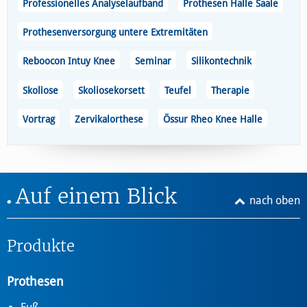
Professionelles Analyselaufband
Prothesen Halle Saale
Prothesenversorgung untere Extremitäten
Reboocon Intuy Knee
Seminar
Silikontechnik
Skoliose
Skoliosekorsett
Teufel
Therapie
Vortrag
Zervikalorthese
Össur Rheo Knee Halle
Auf einem Blick
nach oben
Produkte
Prothesen