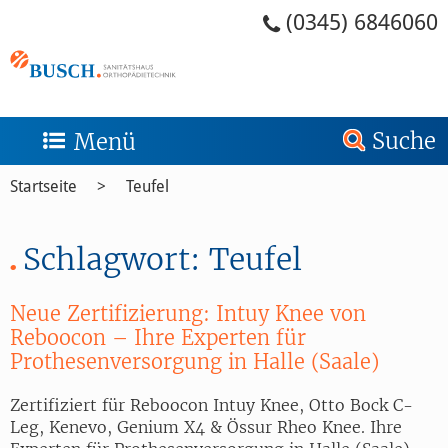
Zum Menü springen
Zum Inhalt springen
Zum Kontakt springen
Zur Suche springen
Zum Footer springen
(0345) 6846060
Suche
Menü
Startseite
Teufel
Schlagwort:
Teufel
Neue Zertifizierung: Intuy Knee von
Reboocon – Ihre Experten für
Prothesenversorgung in Halle (Saale)
Zertifiziert für Reboocon Intuy Knee, Otto Bock C-
Leg, Kenevo, Genium X4 & Össur Rheo Knee. Ihre