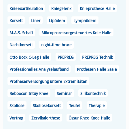
Knieexartikulation
Kniegelenk
Knieprothese Halle
Korsett
Liner
Lipödem
Lymphödem
M.A.S. Schaft
Mikroprozessorgesteuertes Knie Halle
Nachtkorsett
night-time brace
Otto Bock C-Leg Halle
PREPREG
PREPREG Technik
Professionelles Analyselaufband
Prothesen Halle Saale
Prothesenversorgung untere Extremitäten
Reboocon Intuy Knee
Seminar
Silikontechnik
Skoliose
Skoliosekorsett
Teufel
Therapie
Vortrag
Zervikalorthese
Össur Rheo Knee Halle