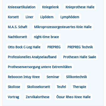
Knieexartikulation
Kniegelenk
Knieprothese Halle
Korsett
Liner
Lipödem
Lymphödem
M.A.S. Schaft
Mikroprozessorgesteuertes Knie Halle
Nachtkorsett
night-time brace
Otto Bock C-Leg Halle
PREPREG
PREPREG Technik
Professionelles Analyselaufband
Prothesen Halle Saale
Prothesenversorgung untere Extremitäten
Reboocon Intuy Knee
Seminar
Silikontechnik
Skoliose
Skoliosekorsett
Teufel
Therapie
Vortrag
Zervikalorthese
Össur Rheo Knee Halle