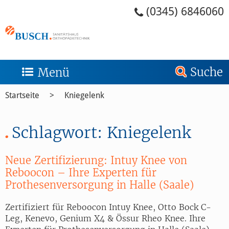
Zum Menü springen
Zum Inhalt springen
Zum Kontakt springen
Zur Suche springen
Zum Footer springen
(0345) 6846060
Suche
Menü
Startseite
Kniegelenk
Schlagwort:
Kniegelenk
Neue Zertifizierung: Intuy Knee von
Reboocon – Ihre Experten für
Prothesenversorgung in Halle (Saale)
Zertifiziert für Reboocon Intuy Knee, Otto Bock C-
Leg, Kenevo, Genium X4 & Össur Rheo Knee. Ihre