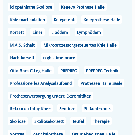
idiopathische Skoliose
Kenevo Prothese Halle
Knieexartikulation
Kniegelenk
Knieprothese Halle
Korsett
Liner
Lipödem
Lymphödem
M.A.S. Schaft
Mikroprozessorgesteuertes Knie Halle
Nachtkorsett
night-time brace
Otto Bock C-Leg Halle
PREPREG
PREPREG Technik
Professionelles Analyselaufband
Prothesen Halle Saale
Prothesenversorgung untere Extremitäten
Reboocon Intuy Knee
Seminar
Silikontechnik
Skoliose
Skoliosekorsett
Teufel
Therapie
Vortrag
Zervikalorthese
Össur Rheo Knee Halle