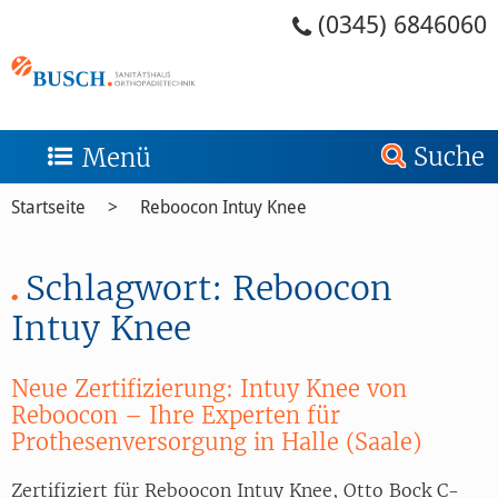
Zum Menü springen
Zum Inhalt springen
Zum Kontakt springen
Zur Suche springen
Zum Footer springen
(0345) 6846060
Suche
Menü
Startseite
Reboocon Intuy Knee
Schlagwort:
Reboocon
Intuy Knee
Neue Zertifizierung: Intuy Knee von
Reboocon – Ihre Experten für
Prothesenversorgung in Halle (Saale)
Zertifiziert für Reboocon Intuy Knee, Otto Bock C-