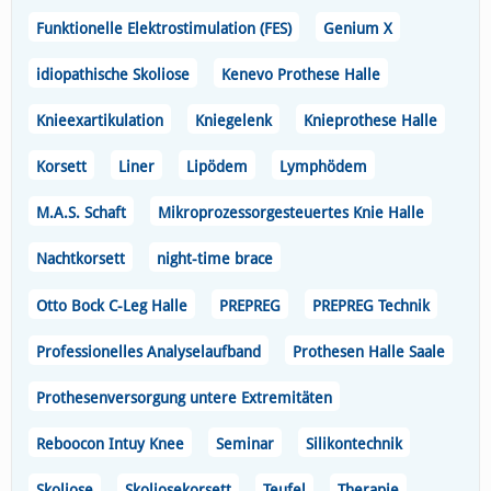
Funktionelle Elektrostimulation (FES)
Genium X
idiopathische Skoliose
Kenevo Prothese Halle
Knieexartikulation
Kniegelenk
Knieprothese Halle
Korsett
Liner
Lipödem
Lymphödem
M.A.S. Schaft
Mikroprozessorgesteuertes Knie Halle
Nachtkorsett
night-time brace
Otto Bock C-Leg Halle
PREPREG
PREPREG Technik
Professionelles Analyselaufband
Prothesen Halle Saale
Prothesenversorgung untere Extremitäten
Reboocon Intuy Knee
Seminar
Silikontechnik
Skoliose
Skoliosekorsett
Teufel
Therapie