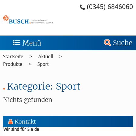
Zum Menü springen
Zum Inhalt springen
Zum Kontakt springen
Zur Suche springen
Zum Footer springen
(0345) 6846060
Suche
Menü
Startseite
Aktuell
Produkte
Sport
Kategorie:
Sport
Nichts gefunden
Kontakt
Wir sind für Sie da