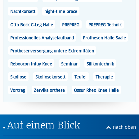
Nachtkorsett
night-time brace
Otto Bock C-Leg Halle
PREPREG
PREPREG Technik
Professionelles Analyselaufband
Prothesen Halle Saale
Prothesenversorgung untere Extremitäten
Reboocon Intuy Knee
Seminar
Silikontechnik
Skoliose
Skoliosekorsett
Teufel
Therapie
Vortrag
Zervikalorthese
Össur Rheo Knee Halle
Auf einem Blick
nach oben