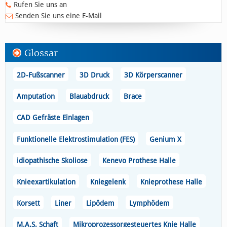
Rufen Sie uns an
Senden Sie uns eine E-Mail
Glossar
2D-Fußscanner
3D Druck
3D Körperscanner
Amputation
Blauabdruck
Brace
CAD Gefräste Einlagen
Funktionelle Elektrostimulation (FES)
Genium X
idiopathische Skoliose
Kenevo Prothese Halle
Knieexartikulation
Kniegelenk
Knieprothese Halle
Korsett
Liner
Lipödem
Lymphödem
M.A.S. Schaft
Mikroprozessorgesteuertes Knie Halle