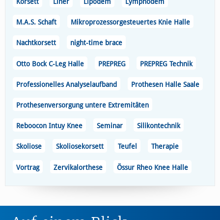
Korsett
Liner
Lipödem
Lymphödem
M.A.S. Schaft
Mikroprozessorgesteuertes Knie Halle
Nachtkorsett
night-time brace
Otto Bock C-Leg Halle
PREPREG
PREPREG Technik
Professionelles Analyselaufband
Prothesen Halle Saale
Prothesenversorgung untere Extremitäten
Reboocon Intuy Knee
Seminar
Silikontechnik
Skoliose
Skoliosekorsett
Teufel
Therapie
Vortrag
Zervikalorthese
Össur Rheo Knee Halle