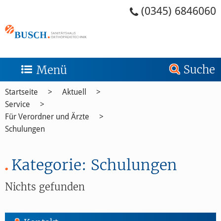
Zum Menü springen
Zum Inhalt springen
Zum Kontakt springen
Zur Suche springen
Zum Footer springen
(0345) 6846060
Suche
Menü
Startseite
Aktuell
Service
Für Verordner und Ärzte
Schulungen
Kategorie:
Schulungen
Nichts gefunden