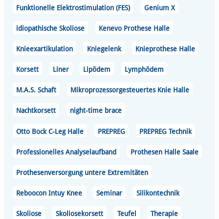
Funktionelle Elektrostimulation (FES)
Genium X
idiopathische Skoliose
Kenevo Prothese Halle
Knieexartikulation
Kniegelenk
Knieprothese Halle
Korsett
Liner
Lipödem
Lymphödem
M.A.S. Schaft
Mikroprozessorgesteuertes Knie Halle
Nachtkorsett
night-time brace
Otto Bock C-Leg Halle
PREPREG
PREPREG Technik
Professionelles Analyselaufband
Prothesen Halle Saale
Prothesenversorgung untere Extremitäten
Reboocon Intuy Knee
Seminar
Silikontechnik
Skoliose
Skoliosekorsett
Teufel
Therapie