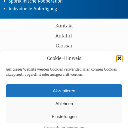
Sportklinische Kooperation
Individuelle Anfertigung
Kontakt
Anfahrt
Glossar
Partner
Cookie-Hinweis
AGB
Auf dieser Website werden Cookies verwendet. Hier können Cookies
akzeptiert, abgelehnt oder ausgewählt werden.
Impressum
Datenschutz
Akzeptieren
Barrierefreiheit
Ablehnen
Einstellungen
Datenschutz
Impressum