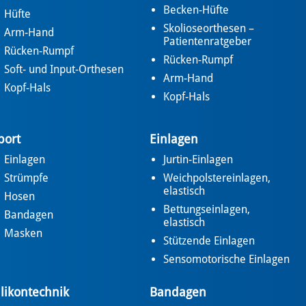
Becken-Hüfte
Hüfte
Skolioseorthesen –
Arm-Hand
Patientenratgeber
Rücken-Rumpf
Rücken-Rumpf
Soft- und Input-Orthesen
Arm-Hand
Kopf-Hals
Kopf-Hals
port
Einlagen
Einlagen
Jurtin-Einlagen
Strümpfe
Weichpolstereinlagen,
elastisch
Hosen
Bettungseinlagen,
Bandagen
elastisch
Masken
Stützende Einlagen
Sensomotorische Einlagen
ilikontechnik
Bandagen