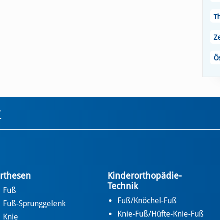
T
Z
Ö
k
rthesen
Kinderorthopädie-
Technik
Fuß
Fuß/Knöchel-Fuß
Fuß-Sprunggelenk
Knie-Fuß/Hüfte-Knie-Fuß
Knie