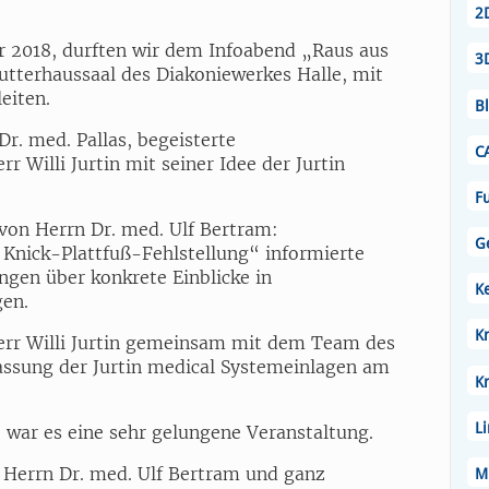
2
 2018, durften wir dem Infoabend „Raus aus
3
tterhaussaal des Diakoniewerkes Halle, mit
eiten.
B
r. med. Pallas, begeisterte
C
 Willi Jurtin mit seiner Idee der Jurtin
Fu
von Herrn Dr. med. Ulf Bertram:
G
 Knick-Plattfuß-Fehlstellung“ informierte
ngen über konkrete Einblicke in
K
gen.
Kn
err Willi Jurtin gemeinsam mit dem Team des
assung der Jurtin medical Systemeinlagen am
K
L
 war es eine sehr gelungene Veranstaltung.
, Herrn Dr. med. Ulf Bertram und ganz
M.