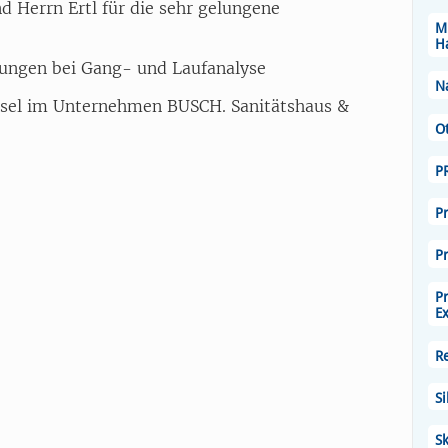
nd Herrn Ertl für die sehr gelungene
M
H
tungen bei Gang- und Laufanalyse
N
hsel im Unternehmen BUSCH. Sanitätshaus &
O
P
P
P
P
E
R
Si
Sk