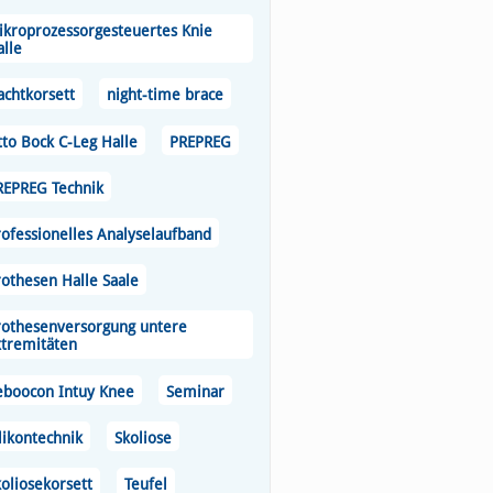
ikroprozessorgesteuertes Knie
alle
achtkorsett
night-time brace
tto Bock C-Leg Halle
PREPREG
REPREG Technik
rofessionelles Analyselaufband
rothesen Halle Saale
rothesenversorgung untere
xtremitäten
eboocon Intuy Knee
Seminar
likontechnik
Skoliose
oliosekorsett
Teufel