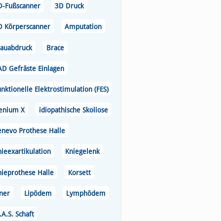
D-Fußscanner
3D Druck
D Körperscanner
Amputation
lauabdruck
Brace
AD Gefräste Einlagen
nktionelle Elektrostimulation (FES)
enium X
idiopathische Skoliose
enevo Prothese Halle
ieexartikulation
Kniegelenk
nieprothese Halle
Korsett
iner
Lipödem
Lymphödem
A.S. Schaft