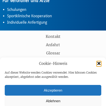
Für Verordner und Ärzte
Schulungen
Sportklinische Kooperation
Individuelle Anfertigung
Kontakt
Anfahrt
Glossar
Partner
Cookie-Hinweis
AGB
Auf dieser Website werden Cookies verwendet. Hier können Cookies
akzeptiert, abgelehnt oder ausgewählt werden.
Impressum
Datenschutz
Akzeptieren
Barrierefreiheit
Ablehnen