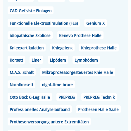
CAD Gefräste Einlagen
Funktionelle Elektrostimulation (FES)
Genium X
idiopathische Skoliose
Kenevo Prothese Halle
Knieexartikulation
Kniegelenk
Knieprothese Halle
Korsett
Liner
Lipödem
Lymphödem
M.A.S. Schaft
Mikroprozessorgesteuertes Knie Halle
Nachtkorsett
night-time brace
Otto Bock C-Leg Halle
PREPREG
PREPREG Technik
Professionelles Analyselaufband
Prothesen Halle Saale
Prothesenversorgung untere Extremitäten