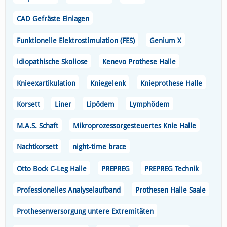
CAD Gefräste Einlagen
Funktionelle Elektrostimulation (FES)
Genium X
idiopathische Skoliose
Kenevo Prothese Halle
Knieexartikulation
Kniegelenk
Knieprothese Halle
Korsett
Liner
Lipödem
Lymphödem
M.A.S. Schaft
Mikroprozessorgesteuertes Knie Halle
Nachtkorsett
night-time brace
Otto Bock C-Leg Halle
PREPREG
PREPREG Technik
Professionelles Analyselaufband
Prothesen Halle Saale
Prothesenversorgung untere Extremitäten