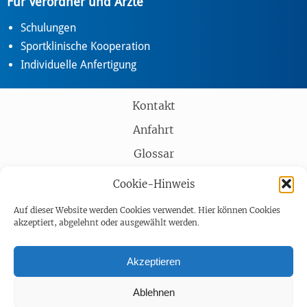
Für Verordner und Ärzte
Schulungen
Sportklinische Kooperation
Individuelle Anfertigung
Kontakt
Anfahrt
Glossar
Partner
Cookie-Hinweis
AGB
Auf dieser Website werden Cookies verwendet. Hier können Cookies
akzeptiert, abgelehnt oder ausgewählt werden.
Impressum
Datenschutz
Akzeptieren
Barrierefreiheit
Ablehnen