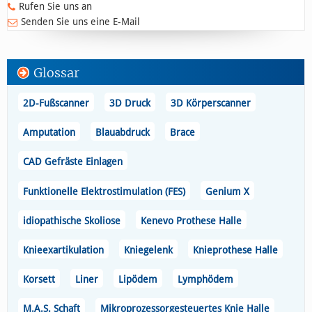
Rufen Sie uns an
Senden Sie uns eine E-Mail
Glossar
2D-Fußscanner
3D Druck
3D Körperscanner
Amputation
Blauabdruck
Brace
CAD Gefräste Einlagen
Funktionelle Elektrostimulation (FES)
Genium X
idiopathische Skoliose
Kenevo Prothese Halle
Knieexartikulation
Kniegelenk
Knieprothese Halle
Korsett
Liner
Lipödem
Lymphödem
M.A.S. Schaft
Mikroprozessorgesteuertes Knie Halle