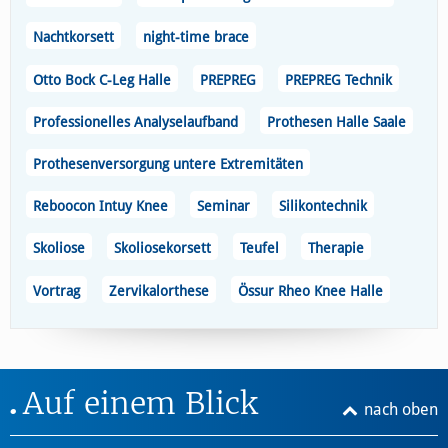
Nachtkorsett
night-time brace
Otto Bock C-Leg Halle
PREPREG
PREPREG Technik
Professionelles Analyselaufband
Prothesen Halle Saale
Prothesenversorgung untere Extremitäten
Reboocon Intuy Knee
Seminar
Silikontechnik
Skoliose
Skoliosekorsett
Teufel
Therapie
Vortrag
Zervikalorthese
Össur Rheo Knee Halle
Auf einem Blick
nach oben