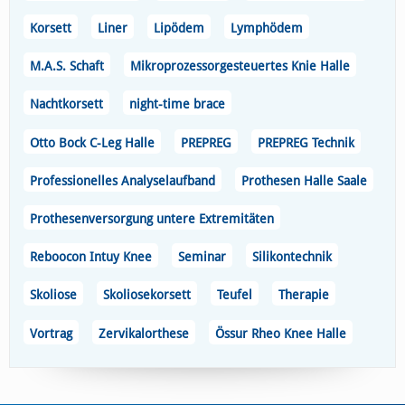
Korsett
Liner
Lipödem
Lymphödem
M.A.S. Schaft
Mikroprozessorgesteuertes Knie Halle
Nachtkorsett
night-time brace
Otto Bock C-Leg Halle
PREPREG
PREPREG Technik
Professionelles Analyselaufband
Prothesen Halle Saale
Prothesenversorgung untere Extremitäten
Reboocon Intuy Knee
Seminar
Silikontechnik
Skoliose
Skoliosekorsett
Teufel
Therapie
Vortrag
Zervikalorthese
Össur Rheo Knee Halle