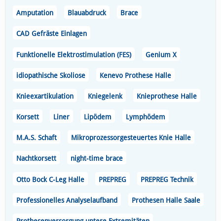
Amputation
Blauabdruck
Brace
CAD Gefräste Einlagen
Funktionelle Elektrostimulation (FES)
Genium X
idiopathische Skoliose
Kenevo Prothese Halle
Knieexartikulation
Kniegelenk
Knieprothese Halle
Korsett
Liner
Lipödem
Lymphödem
M.A.S. Schaft
Mikroprozessorgesteuertes Knie Halle
Nachtkorsett
night-time brace
Otto Bock C-Leg Halle
PREPREG
PREPREG Technik
Professionelles Analyselaufband
Prothesen Halle Saale